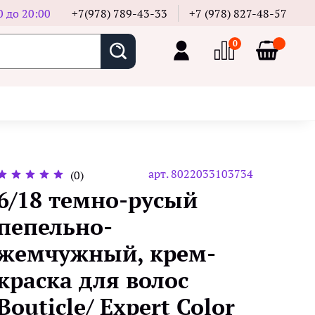
0 до 20:00
+7(978) 789-43-33
+7 (978) 827-48-57
0
арт.
8022033103734
(0)
6/18 темно-русый
пепельно-
жемчужный, крем-
краска для волос
Bouticle/ Expert Color