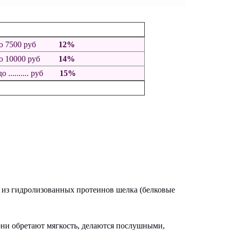
б до 7500 руб
12%
 до 10000 руб
14%
до .......... руб
15%
 из гидролизованных протеинов шелка (белковые
они обретают мягкость, делаются послушными,