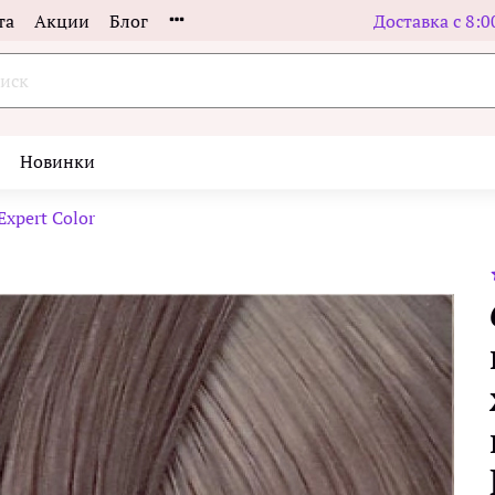
та
Акции
Блог
Доставка с 8:0
Новинки
xpert Color