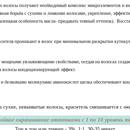
ого волосы получают необходимый комплекс микроэлементов и в
вная борьба с сухими и ломкими волосами, укрепление, эффект
енькая особенность масла- придавать темный оттенок). Восстан
ителя проникают в волос при минимальном раскрытии кутикулы 
мощными увлажняющими свойствами, оседая на волосах создаю
т на волосы кондиционирующий эффект.
и белковыми молекулами аминокислот шелка обеспечивают конд
на сухие, невымытые волосы, краситель смешивается с
ок
ойкое окрашивание оттенками с 1 по 10 уровень т
Тон в тон или темнее - 3%, 1:1, 30-35 минут