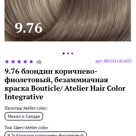
арт.
8051811451033
(0)
9.76 блондин коричнево-
фиолетовый, безаммиачная
краска Воuticle/ Atelier Hair Color
Integrative
Палитра/Atelier color:
Мокко и Сандре
Тон-Цвет/Atelier color
9.76 блондин коричнево-фиолетовый