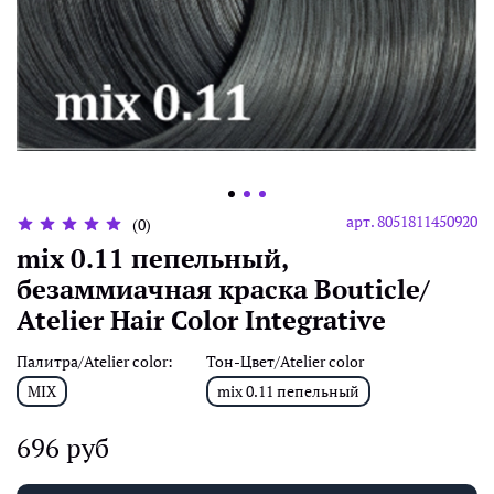
арт.
8051811450920
(0)
mix 0.11 пепельный,
безаммиачная краска Воuticle/
Atelier Hair Color Integrative
Палитра/Atelier color:
Тон-Цвет/Atelier color
MIX
mix 0.11 пепельный
696 руб