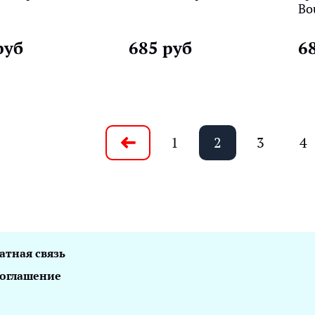
Bou
руб
685 руб
6
1
2
3
4
атная связь
соглашение