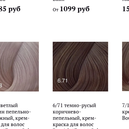
85 руб
1099 руб
1
От
светлый
6/71 темно-русый
7/
ин пепельно-
коричнево-
кр
жный, крем-
пепельный, крем-
Bou
 для волос
краска для волос