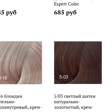
Expert Color
85 руб
685 руб
16 блондин
5/03 светлый шатен
пельно-
натурально-
рламутровый, крем-
золотистый, крем-