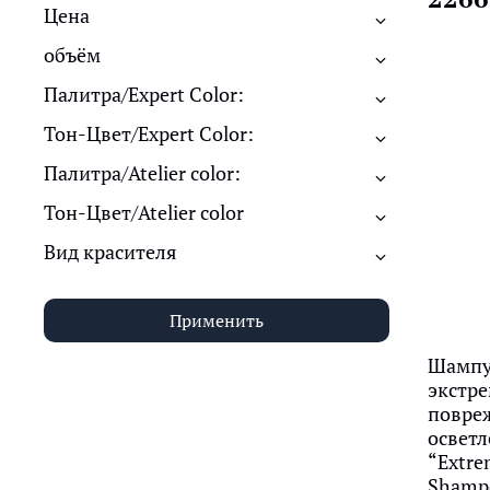
Цена
объём
Палитра/Expert Color:
Тон-Цвет/Expert Color:
Палитра/Atelier color:
Тон-Цвет/Atelier color
Вид красителя
Применить
Шампу
экстр
повре
осветл
“Extre
Shamp