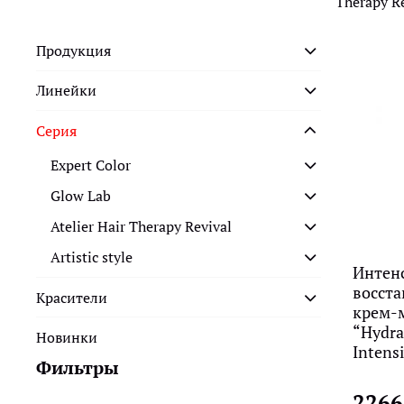
Therapy R
Продукция
Линейки
Серия
Expert Color
Glow Lab
Atelier Hair Therapy Revival
Аrtistic style
Интен
восст
Красители
крем-
“Hydra
Новинки
Intens
Фильтры
2266