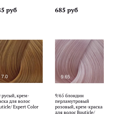
85 руб
685 руб
0 русый, крем-
9/65 блондин
аска для волос
перламутровый
ticle/ Expert Color
розовый, крем-краска
для волос Bouticle/