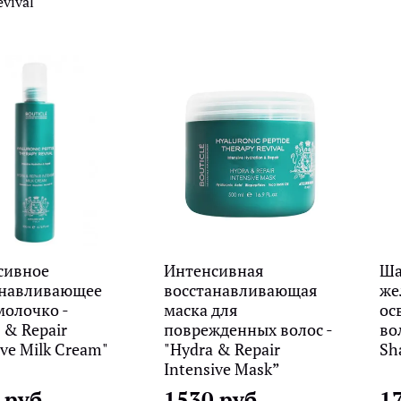
evival
сивное
Интенсивная
Ша
анавливающее
восстанавливающая
же
молочко -
маска для
ос
 & Repair
поврежденных волос -
во
ive Milk Cream"
"Hydra & Repair
Sh
Intensive Mask”
 руб
1530 руб
1