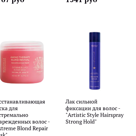
сстанавливающая
Лак сильной
ска для
фиксации для волос -
стремально
"Artistic Style Hairspray
врежденных волос -
Strong Hold"
xtreme Blond Repair
sk"