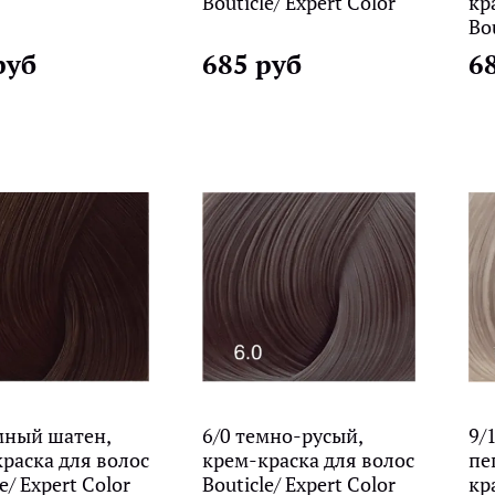
Bouticle/ Expert Color
кр
Bou
руб
685 руб
6
мный шатен,
6/0 темно-русый,
9/
раска для волос
крем-краска для волос
пе
e/ Expert Color
Bouticle/ Expert Color
кр