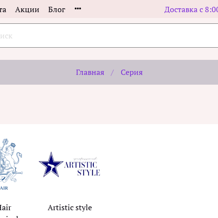
та
Акции
Блог
Доставка с 8:0
Главная
Серия
Hair
Аrtistic style