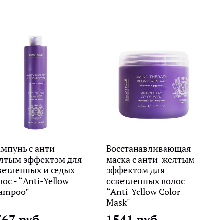
мпунь с анти-
Восстанавливающая
лтым эффектом для
маска с анти-желтым
ветленных и седых
эффектом для
лос - “Anti-Yellow
осветленных волос
ampoo”
“Anti-Yellow Color
Mask"
767 руб
1541 руб