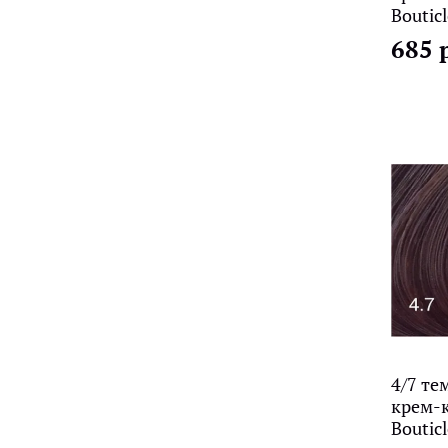
Bouticl
685 
4/7 те
крем-к
Bouticl