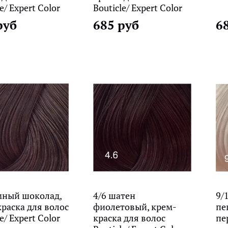
e/ Expert Color
Bouticle/ Expert Color
руб
685 руб
6
мный шоколад,
4/6 шатен
9/
раска для волос
фиолетовый, крем-
пе
e/ Expert Color
краска для волос
пе