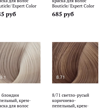
аска для волос
краска для волос
ticle/ Expert Color
Bouticle/ Expert Color
85 руб
685 руб
1 блондин
8/71 светло-русый
пельный, крем-
коричнево-
аска для волос
пепельный, крем-