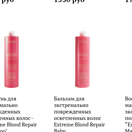
нь для
Бальзам для
Во
емально
экстремально
ма
жденных
поврежденных
эк
енных волос -
осветленных волос
по
me Blond Repair
Extreme Blond Repair
“E
oo"
Balm
Ma