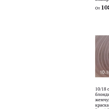
10
От
10/18 
блонд
жемчу
краска