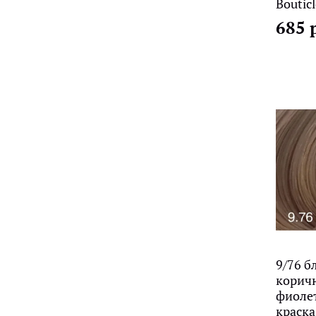
Bouticl
685 
9/76 б
корич
фиоле
краска