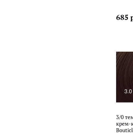
685 
3/0 те
крем-к
Bouticl