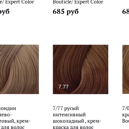
e/ Expert Color
Bouticle/ Expert Color
руб
685 руб
6
лондин
7/77 русый
7/
нево-
интенсивный
кр
товый, крем-
шоколадный , крем-
Bou
 для волос
краска для волос